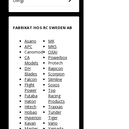
Övrigt
FABRIKAT HOS RC SWEDEN AB
Asano
MK
APC
MKS
Canomod
OXAI
CA
Powerbox
Models
Protech
DH
Rapicon
Blades
Scorpion
Falcon
Slimline
Flight
Soxos
Power
Top
Futaba
Racing
Hatori
Products
Hitech
Traxxas
Hobao
Tunder
Hyperion
Tiger
Kavan
Vario
Master
Yamada