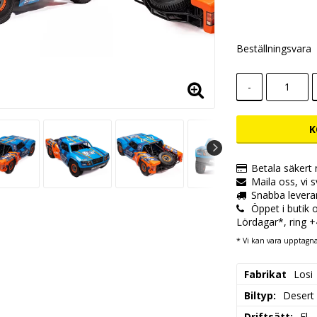
Lägg till i
Beställningsvara
-
K
Betala säkert
Maila oss, vi 
Snabba levera
Öppet i butik
Lördagar*, ring 
* Vi kan vara upptagna,
Fabrikat
Losi
Biltyp:
Desert
Driftsätt:
El