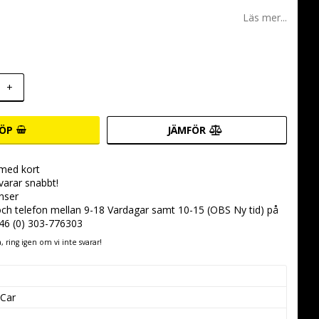
 favoritlistan
Läs mer...
+
ÖP
JÄMFÖR
 med kort
svarar snabbt!
nser
 och telefon mellan 9-18 Vardagar samt 10-15 (OBS Ny tid) på
+46 (0) 303-776303
 ring igen om vi inte svarar!
 Car