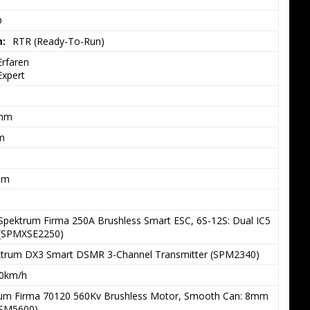
D
m:
RTR (Ready-To-Run)
Erfaren

Expert
 mm
m
mm
Spektrum Firma 250A Brushless Smart ESC, 6S-12S: Dual IC5 
(SPMXSE2250)
trum DX3 Smart DSMR 3-Channel Transmitter (SPM2340)
80km/h
um Firma 70120 560Kv Brushless Motor, Smooth Can: 8mm 
SM5600)