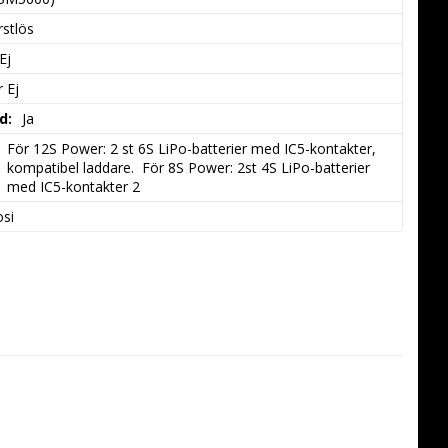
stlös
Ej
r Ej
d:
Ja
För 12S Power: 2 st 6S LiPo-batterier med IC5-kontakter, 
kompatibel laddare.  För 8S Power: 2st 4S LiPo-batterier 
med IC5-kontakter 2
osi