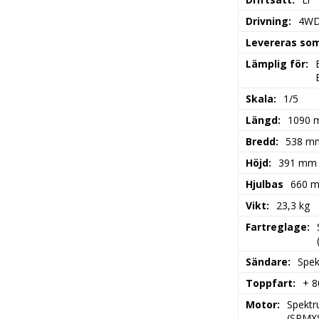
Drivning:
4W
Levereras so
Lämplig för:
Skala:
1/5
Längd:
1090
Bredd:
538 m
Höjd:
391 mm
Hjulbas
660 
Vikt:
23,3 kg
Fartreglage:
Sändare:
Spek
Toppfart:
+ 
Motor:
Spektr
(SPMX