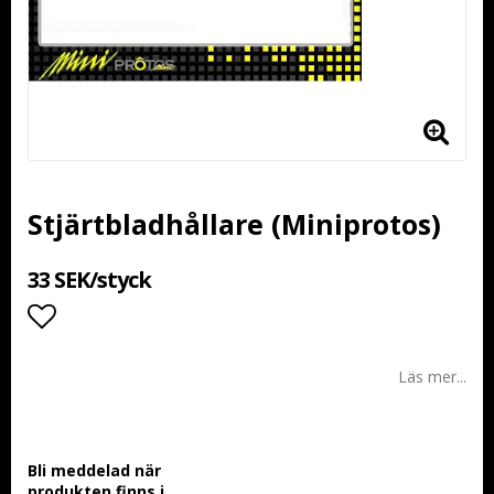
Stjärtbladhållare (Miniprotos)
33 SEK/styck
Lägg till i favoritlistan
Läs mer...
Bli meddelad när
produkten finns i