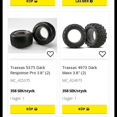
KÖP
LÄS MER
Lägg till i favoritlistan
Lägg t
Traxxas 5375 Däck
Traxxas 4973 Däck
Response Pro 3.8" (2)
Maxx 3.8" (2)
MC_425375
MC_424973
358 SEK/styck
358 SEK/styck
I lager: 1
I lager: 1
KÖP
KÖP