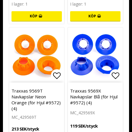
I lager: 1
I lager: 1
KÖP
KÖP
Lägg till i favoritlistan
Lägg t
Traxxas 9569T
Traxxas 9569X
Navkapslar Neon
Navkapslar Blå (för Hjul
Orange (för Hjul #9572)
#9572) (4)
(4)
MC_429569X
MC_429569T
119 SEK/styck
213 SEK/styck