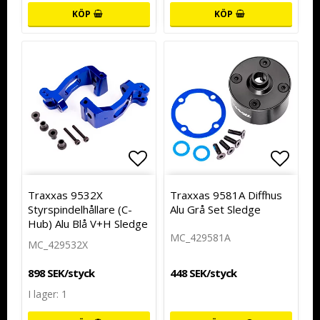
KÖP
KÖP
Lägg till i favoritlistan
Lägg t
Traxxas 9532X
Traxxas 9581A Diffhus
Styrspindelhållare (C-
Alu Grå Set Sledge
Hub) Alu Blå V+H Sledge
MC_429581A
MC_429532X
448 SEK/styck
898 SEK/styck
I lager: 1