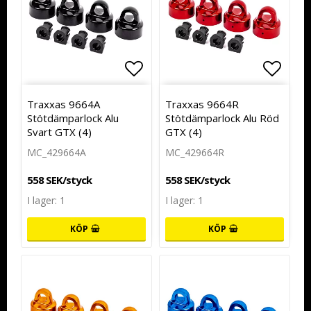
Lägg till i favoritlistan
Lägg t
Traxxas 9664A
Traxxas 9664R
Stötdämparlock Alu
Stötdämparlock Alu Röd
Svart GTX (4)
GTX (4)
MC_429664A
MC_429664R
558 SEK/styck
558 SEK/styck
I lager: 1
I lager: 1
KÖP
KÖP