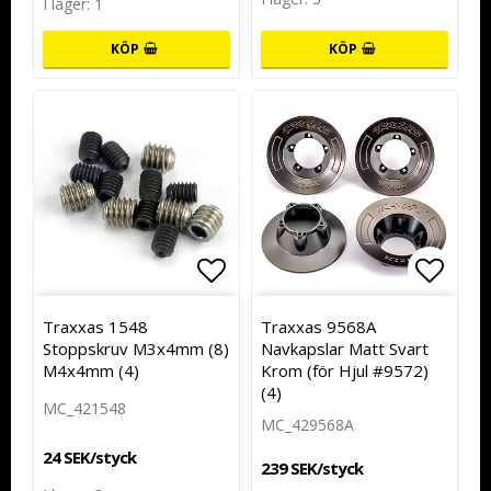
I lager: 1
KÖP
KÖP
Lägg till i favoritlistan
Lägg t
Traxxas 1548
Traxxas 9568A
Stoppskruv M3x4mm (8)
Navkapslar Matt Svart
M4x4mm (4)
Krom (för Hjul #9572)
(4)
MC_421548
MC_429568A
24 SEK/styck
239 SEK/styck