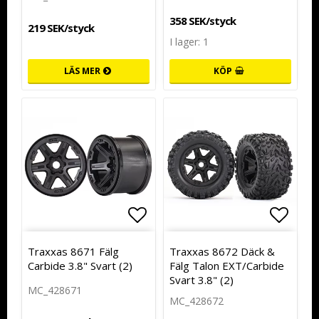
358 SEK/styck
219 SEK/styck
I lager: 1
LÄS MER
KÖP
Lägg till i favoritlistan
Lägg t
Traxxas 8671 Fälg
Traxxas 8672 Däck &
Carbide 3.8" Svart (2)
Fälg Talon EXT/Carbide
Svart 3.8" (2)
MC_428671
MC_428672