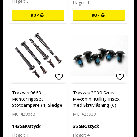
I lager: 3
I lager: 1
KÖP
KÖP
Lägg till i favoritlistan
Lägg t
Traxxas 9663
Traxxas 3939 Skruv
Monteringsset
M4x6mm Kullrig Insex
Stötdämpare (4) Sledge
med Skruvlåsning (6)
MC_429663
MC_423939
143 SEK/styck
36 SEK/styck
I lager: 1
I lager: 4