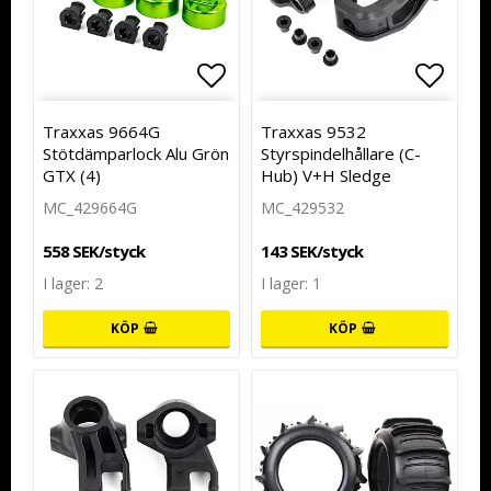
Lägg till i favoritlistan
Lägg t
Traxxas 9664G
Traxxas 9532
Stötdämparlock Alu Grön
Styrspindelhållare (C-
GTX (4)
Hub) V+H Sledge
MC_429664G
MC_429532
558 SEK/styck
143 SEK/styck
I lager: 2
I lager: 1
KÖP
KÖP