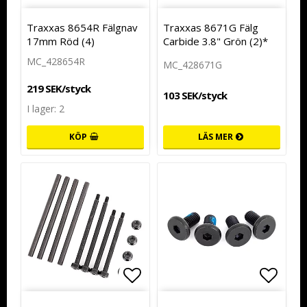
Lägg till i favoritlistan
Lägg t
Traxxas 8654R Fälgnav
Traxxas 8671G Fälg
17mm Röd (4)
Carbide 3.8" Grön (2)*
MC_428654R
MC_428671G
219 SEK/styck
103 SEK/styck
I lager: 2
KÖP
LÄS MER
Lägg till i favoritlistan
Lägg t