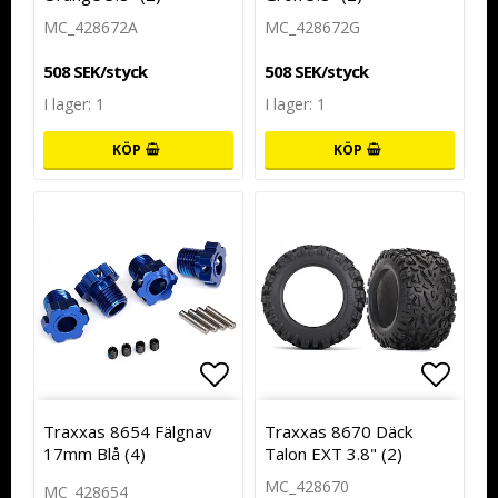
MC_428672A
MC_428672G
508 SEK/styck
508 SEK/styck
I lager: 1
I lager: 1
KÖP
KÖP
Lägg till i favoritlistan
Lägg t
Traxxas 8654 Fälgnav
Traxxas 8670 Däck
17mm Blå (4)
Talon EXT 3.8" (2)
MC_428670
MC_428654