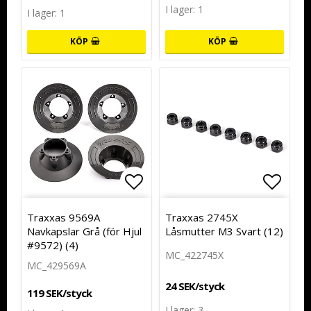
I lager: 1
I lager: 1
KÖP
KÖP
Lägg till i favoritlistan
Lägg t
Traxxas 9569A
Traxxas 2745X
Navkapslar Grå (för Hjul
Låsmutter M3 Svart (12)
#9572) (4)
MC_422745X
MC_429569A
24 SEK/styck
119 SEK/styck
I lager: 3