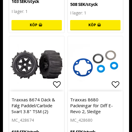
103 SEK/styck
508 SEK/styck
I lager: 1
I lager: 1
KÖP
KÖP
Lägg till i favoritlistan
Lägg t
Traxxas 8674 Däck &
Traxxas 8680
Fälg Paddel/Carbide
Packningar för Diff E-
Svart 3.8" TSM (2)
Revo 2, Sledge
MC_428674
MC_428680
618 SEK/styck
55 SEK/styck