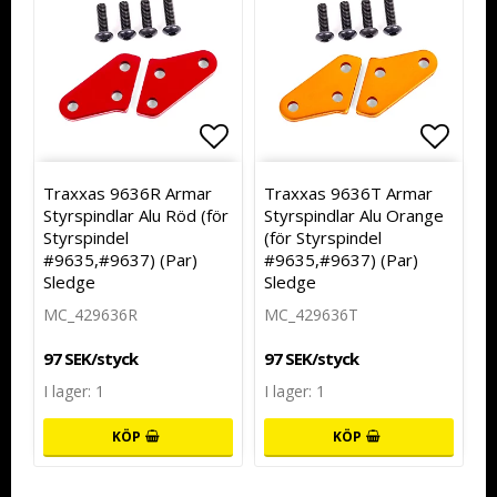
Lägg till i favoritlistan
Lägg t
Traxxas 9636R Armar
Traxxas 9636T Armar
Styrspindlar Alu Röd (för
Styrspindlar Alu Orange
Styrspindel
(för Styrspindel
#9635,#9637) (Par)
#9635,#9637) (Par)
Sledge
Sledge
MC_429636R
MC_429636T
97 SEK/styck
97 SEK/styck
I lager: 1
I lager: 1
KÖP
KÖP