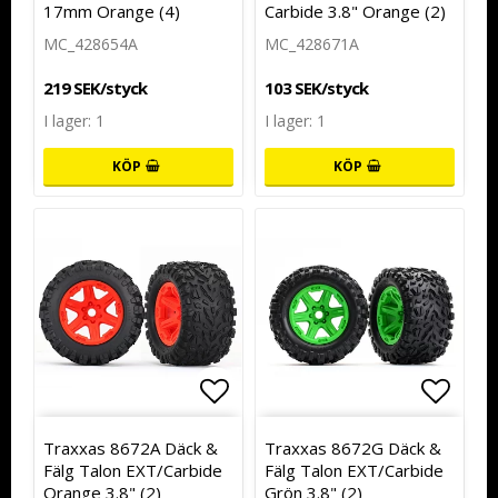
17mm Orange (4)
Carbide 3.8" Orange (2)
MC_428654A
MC_428671A
219 SEK/styck
103 SEK/styck
I lager: 1
I lager: 1
KÖP
KÖP
Lägg till i favoritlistan
Lägg t
Traxxas 8672A Däck &
Traxxas 8672G Däck &
Fälg Talon EXT/Carbide
Fälg Talon EXT/Carbide
Orange 3.8" (2)
Grön 3.8" (2)