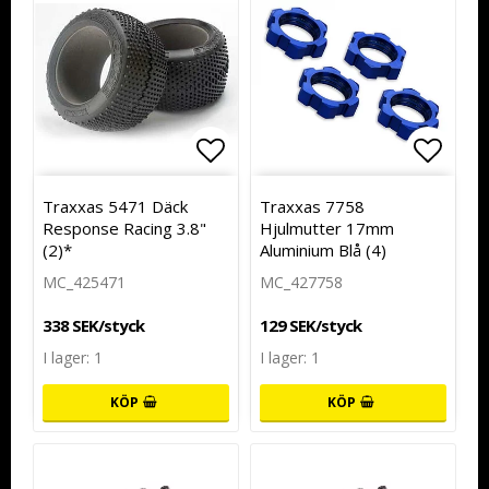
Lägg till i favoritlistan
Lägg t
Traxxas 5471 Däck
Traxxas 7758
Response Racing 3.8"
Hjulmutter 17mm
(2)*
Aluminium Blå (4)
MC_425471
MC_427758
338 SEK/styck
129 SEK/styck
I lager: 1
I lager: 1
KÖP
KÖP