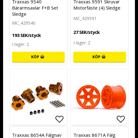
Traxxas 9540
Traxxas 9591 Skruvar
Bärarmsaxlar F+B Set
Motorfäste (4) Sledge
Sledge
MC_429591
MC_429540
27 SEK/styck
193 SEK/styck
I lager: 2
I lager: 2
KÖP
KÖP
Lägg till i favoritlistan
Lägg t
Traxxas 8654A Fälgnav
Traxxas 8671A Fälg