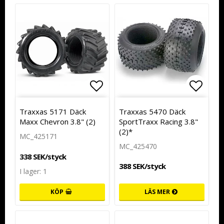
Lägg till i favoritlistan
Lägg t
Traxxas 5171 Däck
Traxxas 5470 Däck
Maxx Chevron 3.8" (2)
SportTraxx Racing 3.8"
(2)*
MC_425171
MC_425470
338 SEK/styck
388 SEK/styck
I lager: 1
KÖP
LÄS MER