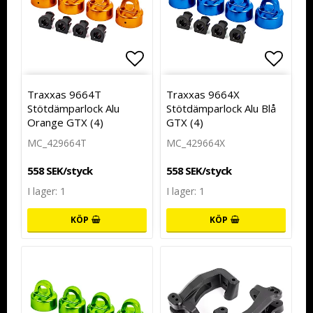
Lägg till i favoritlistan
Lägg t
Traxxas 9664T
Traxxas 9664X
Stötdämparlock Alu
Stötdämparlock Alu Blå
Orange GTX (4)
GTX (4)
MC_429664T
MC_429664X
558 SEK/styck
558 SEK/styck
I lager: 1
I lager: 1
KÖP
KÖP