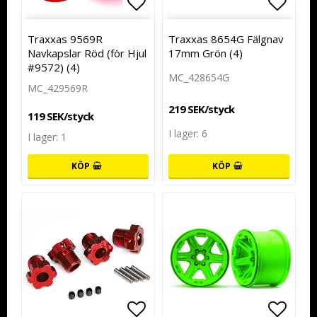
Lägg till i favoritlistan
Lägg t
Traxxas 9569R
Traxxas 8654G Fälgnav
Navkapslar Röd (för Hjul
17mm Grön (4)
#9572) (4)
MC_428654G
MC_429569R
219 SEK/styck
119 SEK/styck
I lager: 6
I lager: 1
KÖP
KÖP