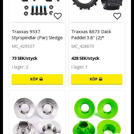
Lägg till i favoritlistan
Lägg t
Traxxas 9537
Traxxas 8673 Däck
Styrspindlar (Par) Sledge
Paddel 3.8" (2)*
MC_429537
MC_428673
73 SEK/styck
428 SEK/styck
I lager: 2
I lager: 1
KÖP
KÖP