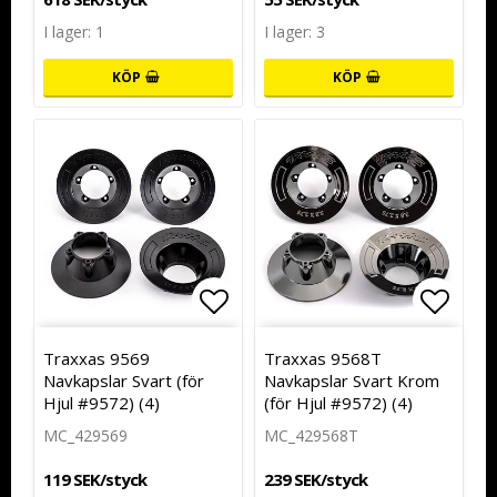
I lager: 1
I lager: 3
KÖP
KÖP
Lägg till i favoritlistan
Lägg t
Traxxas 9569
Traxxas 9568T
Navkapslar Svart (för
Navkapslar Svart Krom
Hjul #9572) (4)
(för Hjul #9572) (4)
MC_429569
MC_429568T
119 SEK/styck
239 SEK/styck