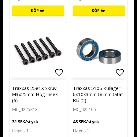
KÖP
KÖP
Lägg till i favoritlistan
Lägg t
Traxxas 2581X Skruv
Traxxas 5105 Kullager
M3x25mm Hög Insex
6x10x3mm Gummitätat
(6)
Blå (2)
MC_422581X
MC_425105
31 SEK/styck
48 SEK/styck
I lager: 1
I lager: 2