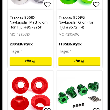
Lägg till i favoritlistan
Lägg t
Traxxas 9568X
Traxxas 9569G
Navkapslar Matt Krom
Navkapslar Grön (för
(för Hjul #9572) (4)
Hjul #9572) (4)
MC_429568X
MC_429569G
239 SEK/styck
119 SEK/styck
I lager: 1
I lager: 1
KÖP
KÖP