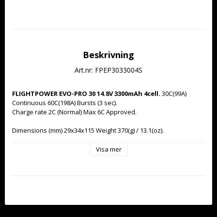
Beskrivning
Art.nr: FPEP3033004S
FLIGHTPOWER EVO-PRO 30 14.8V 3300mAh 4cell.
 30C(99A) 
Continuous 60C(198A) Bursts (3 sec).
Charge rate 2C (Normal) Max 6C Approved.
Dimensions (mm) 29x34x115 Weight 370(g) / 13.1(oz).
Supplied with new 'normalised' FlightPower black JST-XH 
Visa mer
balancer connector for compatibility with wide a range of 
balance chargers.
High performance EC3 connector pre-
installed.
Industry leading cell-matching and QC. 
300+ cycle life under normal operating conditions.