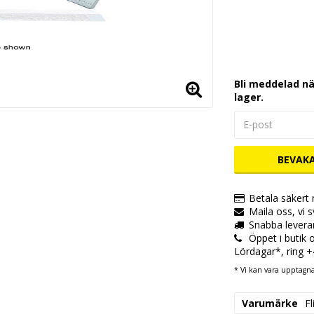
Lägg till i
Bli meddelad nä
lager.
BEVAK
Betala säkert
Maila oss, vi 
Snabba levera
Öppet i butik
Lördagar*, ring 
* Vi kan vara upptagna,
Varumärke
F