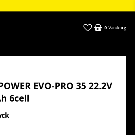
0
Varukorg
POWER EVO-PRO 35 22.2V
h 6cell
yck