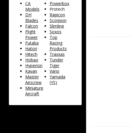
CA
Powerbox
Models
Protech
DH
Rapicon
Blades
Scorpion
Falcon
Slimline
Flight
Soxos
Power
Top
Futaba
Racing
Hatori
Products
Hitech
Traxxas
Hobao
Tunder
Hyperion
Tiger
Kavan
Vario
Master
Yamada
Airscrew
(YS)
Miniature
Aircraft