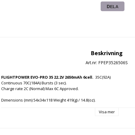
DELA
Beskrivning
Art.nr: FPEP3526506S
FLIGHTPOWER EVO-PRO 35 22.2V 2650mAh 6cell.
35C(92A) 
Continuous 70C(184A) Bursts (3 sec).
Charge rate 2C (Normal) Max 6C Approved.
Dimensions (mm) 54x34x118 Weight 419(g) / 14.8(oz).
Supplied with new 'normalised' FlightPower black JST-XH 
Visa mer
balancer connector for compatibility with wide a range of 
balance chargers. High Performance EC3 Power Terminal pre-
installed.