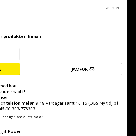
 favoritlistan
Läs mer...
r produkten finns i
A
JÄMFÖR
 med kort
svarar snabbt!
nser
 och telefon mellan 9-18 Vardagar samt 10-15 (OBS Ny tid) på
+46 (0) 303-776303
 ring igen om vi inte svarar!
light Power