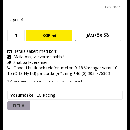
Lägg till i favoritlistan
Läs mer...
I lager: 4
KÖP
JÄMFÖR
Betala säkert med kort
Maila oss, vi svarar snabbt!
Snabba leveranser
Öppet i butik och telefon mellan 9-18 Vardagar samt 10-
15 (OBS Ny tid) på Lördagar*, ring +46 (0) 303-776303
* Vi kan vara upptagna, ring igen om vi inte svarar!
Varumärke
LC Racing
DELA