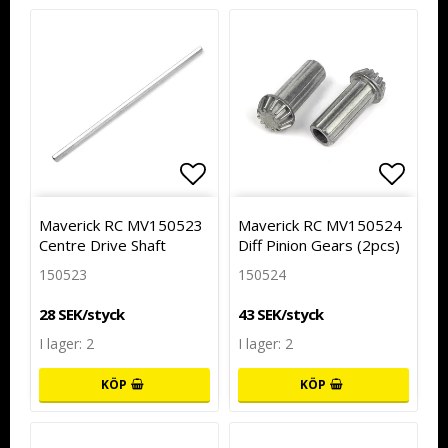
Lägg till i favoritlistan
Lägg till i favoritlistan
Lägg t
Maverick RC MV150523
Maverick RC MV150524
Centre Drive Shaft
Diff Pinion Gears (2pcs)
150523
150524
28 SEK/styck
43 SEK/styck
I lager: 2
I lager: 2
KÖP
KÖP