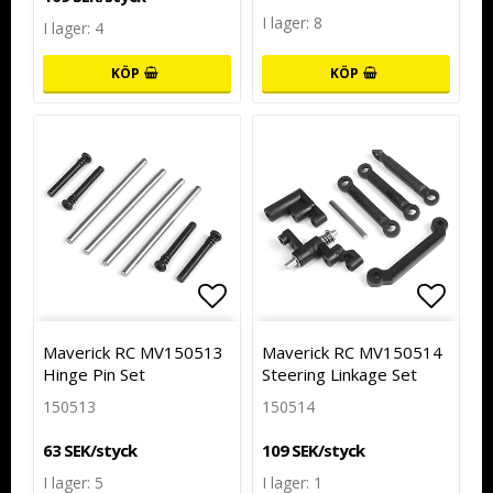
I lager: 8
I lager: 4
KÖP
KÖP
Lägg till i favoritlistan
Lägg till i favoritlistan
Lägg t
Lägg t
Maverick RC MV150513
Maverick RC MV150514
Hinge Pin Set
Steering Linkage Set
150513
150514
63 SEK/styck
109 SEK/styck
I lager: 5
I lager: 1