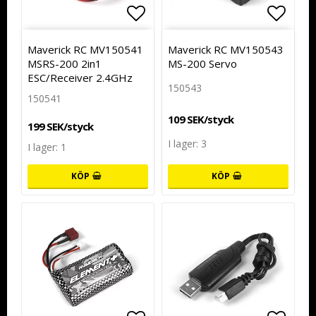
Lägg till i favoritlistan
Lägg till i favoritlistan
Lägg t
Lägg t
Maverick RC MV150541
Maverick RC MV150543
MSRS-200 2in1
MS-200 Servo
ESC/Receiver 2.4GHz
150543
150541
109 SEK/styck
199 SEK/styck
I lager: 3
I lager: 1
KÖP
KÖP