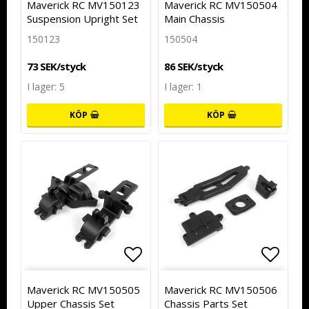
Maverick RC MV150123
Maverick RC MV150504
Suspension Upright Set
Main Chassis
150123
150504
73 SEK/styck
86 SEK/styck
I lager: 5
I lager: 1
KÖP
KÖP
Lägg till i favoritlistan
Lägg till i favoritlistan
Lägg t
Lägg t
Maverick RC MV150505
Maverick RC MV150506
Upper Chassis Set
Chassis Parts Set