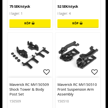
75 SEK/styck
52 SEK/styck
I lager: 1
I lager: 4
KÖP
KÖP
Lägg till i favoritlistan
Lägg till i favoritlistan
Lägg t
Lägg t
Maverick RC MV150509
Maverick RC MV150510
Shock Tower & Body
Front Suspension Arm
Post Set
Assembly
150509
150510