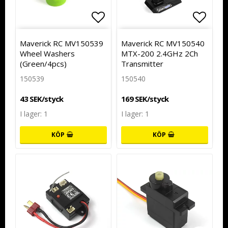
Lägg till i favoritlistan
Lägg t
Maverick RC MV150539
Maverick RC MV150540
Wheel Washers
MTX-200 2.4GHz 2Ch
(Green/4pcs)
Transmitter
150539
150540
43 SEK/styck
169 SEK/styck
I lager: 1
I lager: 1
KÖP
KÖP