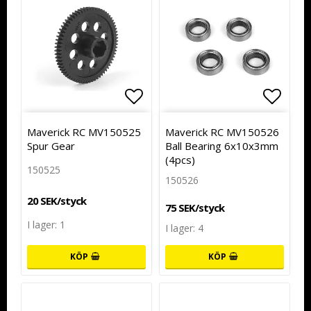
Lägg till i favoritlistan
Lägg t
Lägg t
Maverick RC MV150525
Maverick RC MV150526
Spur Gear
Ball Bearing 6x10x3mm
(4pcs)
150525
150526
20 SEK/styck
75 SEK/styck
I lager: 1
I lager: 4
KÖP
KÖP