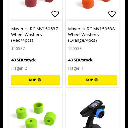
Lägg till i favoritlistan
Lägg t
Maverick RC MV150537
Maverick RC MV150538
Wheel Washers
Wheel Washers
(Red/4pcs)
(Orange/4pcs)
150537
150538
43 SEK/styck
43 SEK/styck
I lager: 2
I lager: 1
KÖP
KÖP