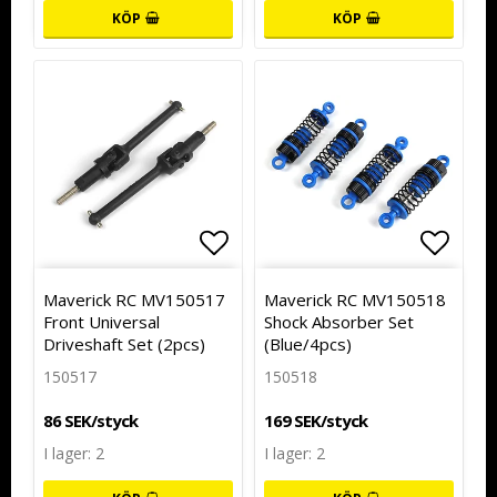
KÖP
KÖP
Lägg till i favoritlistan
Lägg t
Lägg t
Maverick RC MV150517
Maverick RC MV150518
Front Universal
Shock Absorber Set
Driveshaft Set (2pcs)
(Blue/4pcs)
150517
150518
86 SEK/styck
169 SEK/styck
I lager: 2
I lager: 2