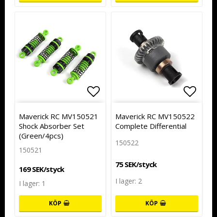
Lägg till i favoritlistan
Lägg t
Lägg t
Maverick RC MV150521
Maverick RC MV150522
Shock Absorber Set
Complete Differential
(Green/4pcs)
150522
150521
75 SEK/styck
169 SEK/styck
I lager: 2
I lager: 1
KÖP
KÖP