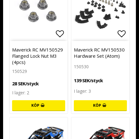
Lägg till i favoritlistan
Lägg till i favoritlistan
Lägg t
Lägg t
Maverick RC MV150529
Maverick RC MV150530
Flanged Lock Nut M3
Hardware Set (Atom)
(4pcs)
150530
150529
139 SEK/styck
28 SEK/styck
I lager: 3
I lager: 2
KÖP
KÖP