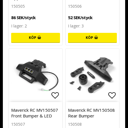
150505
150506
86 SEK/styck
52 SEK/styck
I lager: 2
I lager: 3
KÖP
KÖP
Lägg till i favoritlistan
Lägg till i favoritlistan
Lägg t
Lägg t
Maverick RC MV150507
Maverick RC MV150508
Front Bumper & LED
Rear Bumper
150507
150508