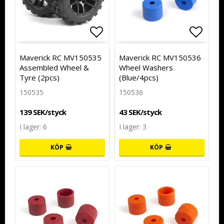
Lägg till i favoritlistan
Lägg till i favoritlistan
Lägg t
Maverick RC MV150535
Maverick RC MV150536
Assembled Wheel &
Wheel Washers
Tyre (2pcs)
(Blue/4pcs)
150535
150536
139 SEK/styck
43 SEK/styck
I lager: 6
I lager: 3
KÖP
KÖP