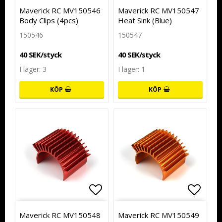
Lägg till i favoritlistan
Lägg till i favoritlistan
Lägg t
Lägg t
Maverick RC MV150546
Maverick RC MV150547
Body Clips (4pcs)
Heat Sink (Blue)
150546
150547
40 SEK/styck
40 SEK/styck
I lager: 3
I lager: 1
KÖP
KÖP
Lägg till i favoritlistan
Lägg t
Maverick RC MV150548
Maverick RC MV150549