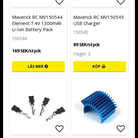
Lägg till i favoritlistan
Lägg t
Lägg t
Maverick RC MV150544
Maverick RC MV150545
Element 7.4V 1300mAh
USB Charger
Li-Ion Battery Pack
150545
150544
89 SEK/styck
169 SEK/styck
I lager: 3
LÄS MER
KÖP