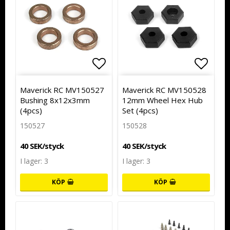
Lägg till i favoritlistan
Lägg t
Lägg t
Maverick RC MV150527
Maverick RC MV150528
Bushing 8x12x3mm
12mm Wheel Hex Hub
(4pcs)
Set (4pcs)
150527
150528
40 SEK/styck
40 SEK/styck
I lager: 3
I lager: 3
KÖP
KÖP