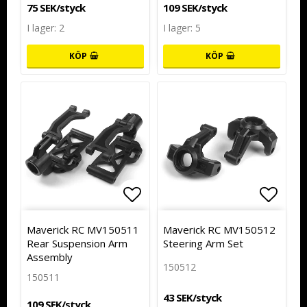
75 SEK/styck
109 SEK/styck
I lager: 2
I lager: 5
KÖP
KÖP
Lägg till i favoritlistan
Lägg till i favoritlistan
Lägg t
Lägg t
Maverick RC MV150511
Maverick RC MV150512
Rear Suspension Arm
Steering Arm Set
Assembly
150512
150511
43 SEK/styck
109 SEK/styck