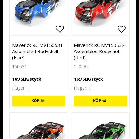
Lägg till i favoritlistan
Lägg t
Maverick RC MV150531
Maverick RC MV150532
Assembled Bodyshell
Assembled Bodyshell
(Blue)
(Red)
150531
150532
169 SEK/styck
169 SEK/styck
I lager: 1
I lager: 1
KÖP
KÖP