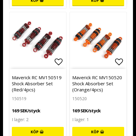
KÖP
KÖP
Lägg till i favoritlistan
Lägg t
Maverick RC MV150519
Maverick RC MV150520
Shock Absorber Set
Shock Absorber Set
(Red/4pcs)
(Orange/4pcs)
150519
150520
169 SEK/styck
169 SEK/styck
I lager: 2
I lager: 1
KÖP
KÖP