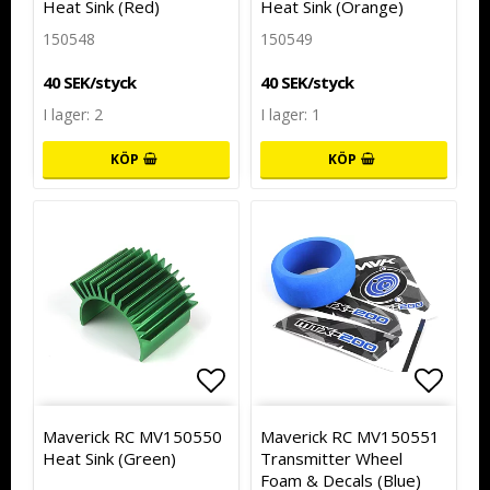
Heat Sink (Red)
Heat Sink (Orange)
150548
150549
40 SEK/styck
40 SEK/styck
I lager: 2
I lager: 1
KÖP
KÖP
Lägg till i favoritlistan
Lägg t
Maverick RC MV150550
Maverick RC MV150551
Heat Sink (Green)
Transmitter Wheel
Foam & Decals (Blue)