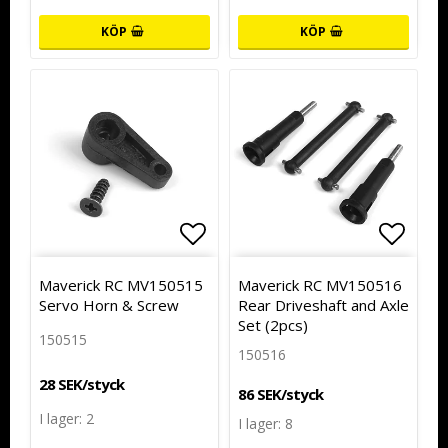
KÖP
KÖP
Lägg till i favoritlistan
Lägg till i favoritlistan
Lägg t
Lägg t
Maverick RC MV150515
Maverick RC MV150516
Servo Horn & Screw
Rear Driveshaft and Axle
Set (2pcs)
150515
150516
28 SEK/styck
86 SEK/styck
I lager: 2
I lager: 8