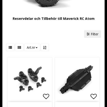
Reservdelar och Tillbehör till Maverick RC Atom
Filter
Art.nr
Lägg till i favoritlistan
Lägg till i favoritlistan
Lägg t