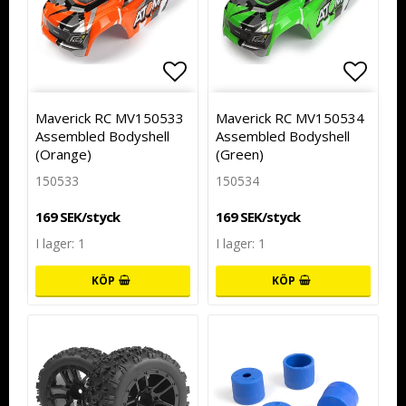
Lägg till i favoritlistan
Lägg t
Maverick RC MV150533
Maverick RC MV150534
Assembled Bodyshell
Assembled Bodyshell
(Orange)
(Green)
150533
150534
169 SEK/styck
169 SEK/styck
I lager: 1
I lager: 1
KÖP
KÖP