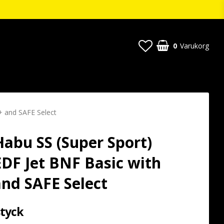
0
Varukorg
+ and SAFE Select
 Habu SS (Super Sport)
F Jet BNF Basic with
nd SAFE Select
styck