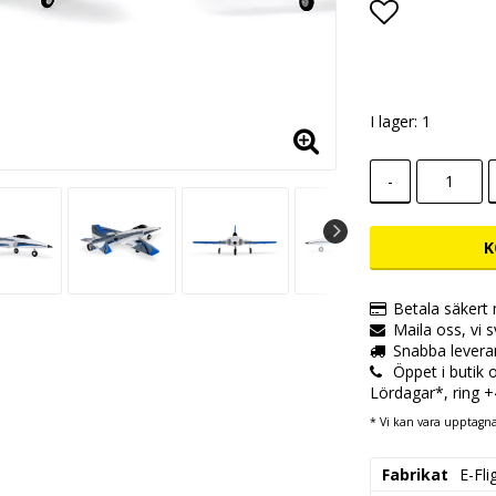
Lägg till i
I lager: 1
-
K
Betala säkert
Maila oss, vi 
Snabba levera
Öppet i butik
Lördagar*, ring 
* Vi kan vara upptagna,
Fabrikat
E-Fli