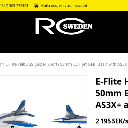
46 (0) 303-776303
Maila oss, vi svarar snabbt
r
E-Flite Habu SS (Super Sport) 50mm EDF Jet BNF Basic with AS3X
E-Flite
50mm ED
AS3X+ a
2 195 SEK/