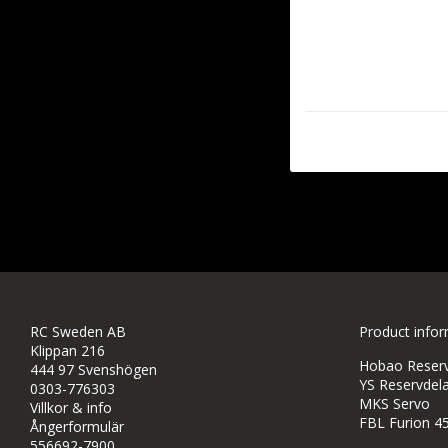
RC Sweden AB
Product info
Klippan 216
Hobao Reservd
444 97 Svenshögen
YS Reservdela
0303-776303
MKS Servo
Villkor & info
FBL Furion 4
Ångerformulär
556692-7900