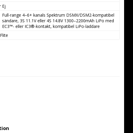
r Ej
Full-range 4–6+ kanals Spektrum DSMX/DSM2-kompatibel 
sändare, 3S 11.1V eller 4S 14.8V 1300–2200mAh LiPo med 
EC3™- eller IC3®-kontakt, kompatibel LiPo-laddare
Flite
tion