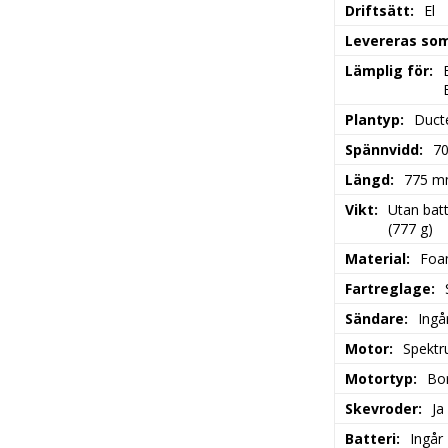
Driftsätt:
El
Levereras so
Lämplig för:
Plantyp:
Duct
Spännvidd:
7
Längd:
775 
Vikt:
Utan batt
(777 g)
Material:
Fo
Fartreglage:
Sändare:
Ingå
Motor:
Spektr
Motortyp:
Bor
Skevroder:
Ja
Batteri:
Ingår 