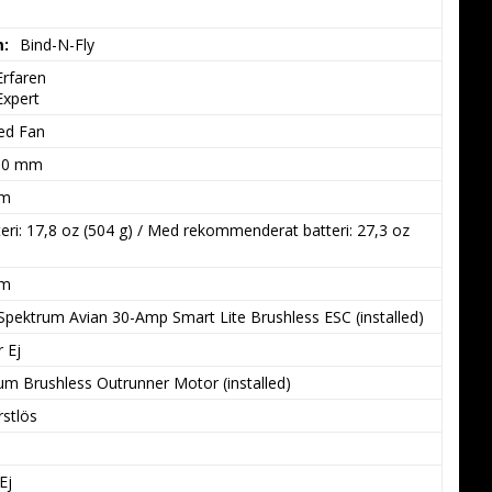
m:
Bind-N-Fly
Erfaren

Expert
ed Fan
00 mm
mm
eri: 17,8 oz (504 g) / Med rekommenderat batteri: 27,3 oz 
am
Spektrum Avian 30-Amp Smart Lite Brushless ESC (installed)
r Ej
um Brushless Outrunner Motor (installed)
stlös
Ej