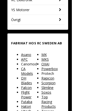
YS Motorer
Övrigt
FABRIKAT HOS RC SWEDEN AB
Asano
MK
APC
MKS
Canomod
OXAI
CA
Powerbox
Models
Protech
DH
Rapicon
Blades
Scorpion
Falcon
Slimline
Flight
Soxos
Power
Top
Futaba
Racing
Hatori
Products