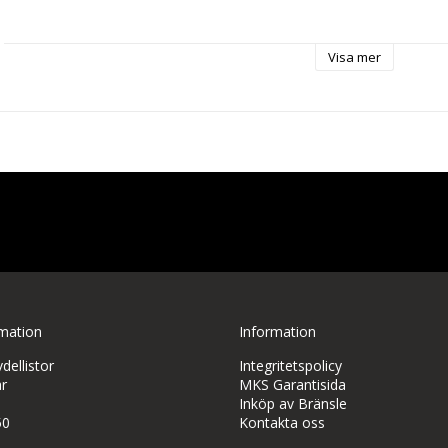
Based on one of the best first and high-performance EDF (Electric Du
Visa mer
designed — the legendary Habu — the E-flite Habu SS 50mm EDF is 
version yet, scaled down from the popular Habu STS (Smart Trainer
EDFs. It's the perfect first-ever EDF for low-time RC pilots making the 
the best-ever everyday sport jets for experienced pilots! This updat
stronger and stiffer airframe equipped with a now 3S and 4S capabl
extremely common and popular 1300–2200mAh batteries. Both versi
Smart Lite ESC and four factory-installed servos. Plus, the BNF Basic
upgraded AR631+ receiver to deliver real-time telemetry data along
Smart Transmitter File (STF) technologies.
rmation
Information
ellistor
Integritetspolicy
E-flite Habu SS (Super Sport) 50mm EDF RC Jet Overvie
r
MKS Garantisida
Inköp av Bränsle
50
Kontakta oss
The E-flite Habu SS (Super Sport) 50mm EDF is ideal for pilots of almo