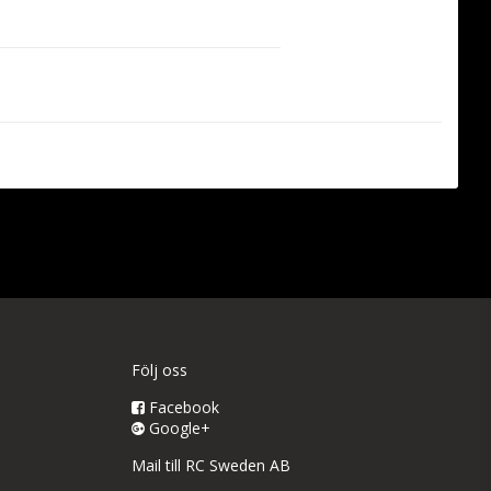
cted Fan) sport jet platforms ever 
the most affordable and convenient 
 with SAFE) and SS (Super Sport) 70mm 
transition into jet flying, and one of 
ed and upgraded version features a 
e power system compatible with 
ons include a Spektrum Avian 30-amp 
 version is now equipped with an 
 with enhanced AS3X+, SAFE Select, and 
Följ oss
w
Facebook
Google+
Mail till RC Sweden AB
st any skill level, from low-time to 