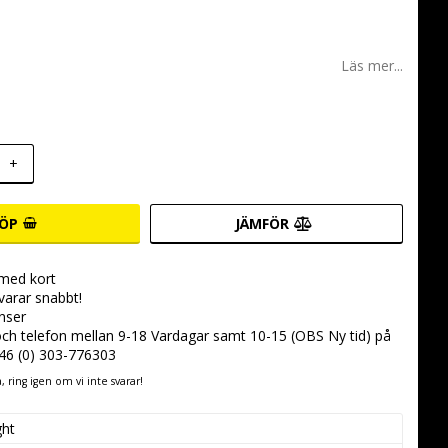
 favoritlistan
Läs mer...
+
ÖP
JÄMFÖR
 med kort
svarar snabbt!
nser
 och telefon mellan 9-18 Vardagar samt 10-15 (OBS Ny tid) på
+46 (0) 303-776303
 ring igen om vi inte svarar!
ght