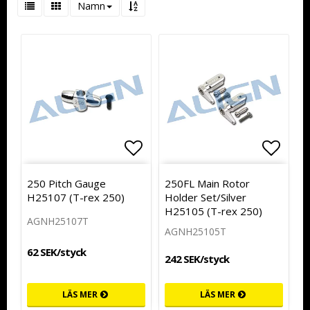
Namn
Lägg till i favoritlistan
Lägg t
250 Pitch Gauge
250FL Main Rotor
H25107 (T-rex 250)
Holder Set/Silver
H25105 (T-rex 250)
AGNH25107T
AGNH25105T
62 SEK/styck
242 SEK/styck
LÄS MER
LÄS MER