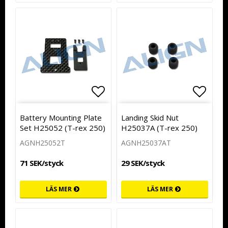
Lägg till i favoritlistan
Lägg t
Battery Mounting Plate
Landing Skid Nut
Set H25052 (T-rex 250)
H25037A (T-rex 250)
AGNH25052T
AGNH25037AT
71 SEK/styck
29 SEK/styck
LÄS MER
LÄS MER