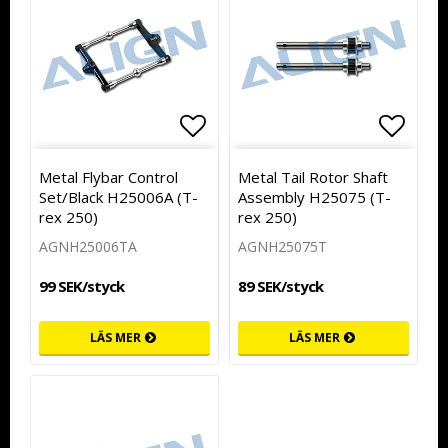
Lägg till i favoritlistan
Lägg t
Metal Flybar Control
Metal Tail Rotor Shaft
Set/Black H25006A (T-
Assembly H25075 (T-
rex 250)
rex 250)
AGNH25006TA
AGNH25075T
99 SEK/styck
89 SEK/styck
LÄS MER
LÄS MER