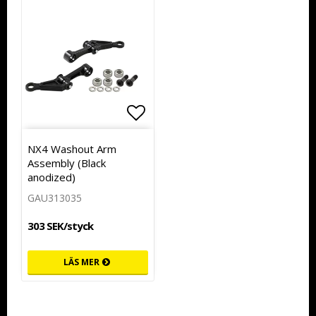
Lägg till i favoritlistan
NX4 Washout Arm
Assembly (Black
anodized)
GAU313035
303 SEK/styck
LÄS MER