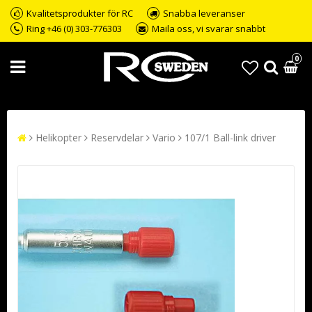
Kvalitetsprodukter för RC
Snabba leveranser
Ring +46 (0) 303-776303
Maila oss, vi svarar snabbt
0
Helikopter
Reservdelar
Vario
107/1 Ball-link driver