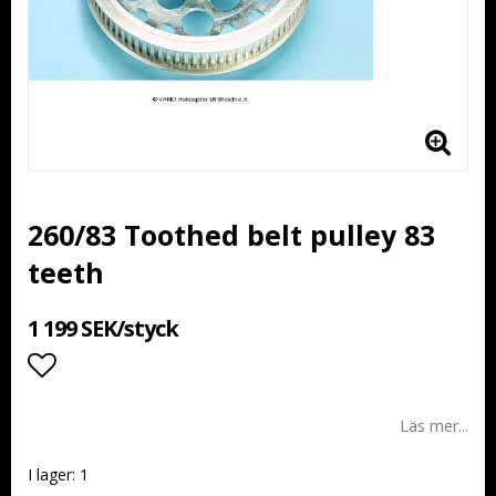
260/83 Toothed belt pulley 83
teeth
1 199 SEK/styck
Lägg till i favoritlistan
Läs mer...
I lager: 1