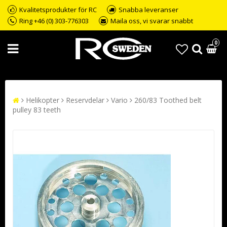
Kvalitetsprodukter för RC
Snabba leveranser
Ring +46 (0) 303-776303
Maila oss, vi svarar snabbt
0
Helikopter
Reservdelar
Vario
260/83 Toothed belt
pulley 83 teeth