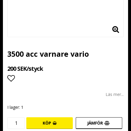
3500 acc varnare vario
200 SEK/styck
Lägg till i favoritlistan
Läs mer...
I lager: 1
KÖP
JÄMFÖR