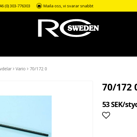
46 (0) 303-776303
Maila oss, vi svarar snabbt
vdelar
Vario
70/172 0
70/172 
53 SEK/sty
Lägg till i