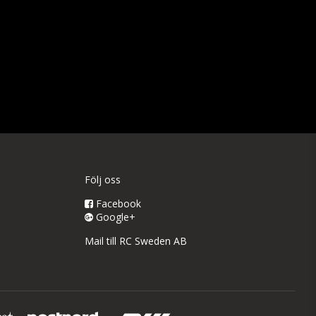
Följ oss
Facebook
Google+
Mail till RC Sweden AB