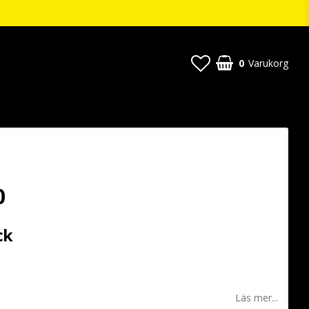
0
Varukorg
0
ck
 favoritlistan
Läs mer...