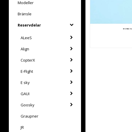
Modeller
Bränsle
Reservdelar
ALeeS
Align
CopterX
E-Flight
E sky
GAUI
Goosky
Graupner
JR