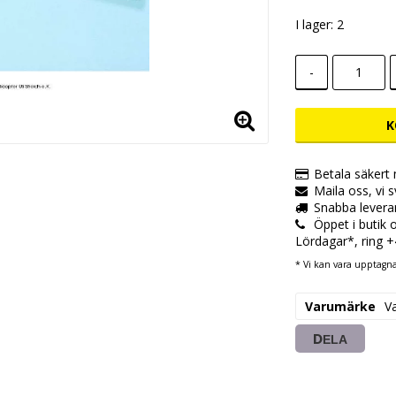
I lager: 2
-
K
Betala säkert
Maila oss, vi 
Snabba levera
Öppet i butik
Lördagar*, ring 
* Vi kan vara upptagna,
Varumärke
V
DELA