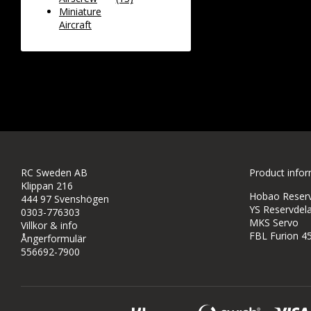
Miniature
Aircraft
RC Sweden AB
Product info
Klippan 216
Hobao Reservd
444 97 Svenshögen
YS Reservdela
0303-776303
MKS Servo
Villkor & info
FBL Furion 4
Ångerformulär
556692-7900