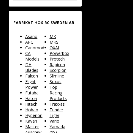
FABRIKAT HOS RC SWEDEN AB
Asano
MK
APC
MKS
Canomod
OXAI
CA
Powerbox
Models
Protech
DH
Rapicon
Blades
Scorpion
Falcon
Slimline
Flight
Soxos
Power
Top
Futaba
Racing
Hatori
Products
Hitech
Traxxas
Hobao
Tunder
Hyperion
Tiger
Kavan
Vario
Master
Yamada
Airscrew
(YS)