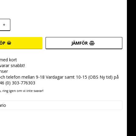
+
ÖP
JÄMFÖR
 med kort
svarar snabbt!
nser
 och telefon mellan 9-18 Vardagar samt 10-15 (OBS Ny tid) på
+46 (0) 303-776303
 ring igen om vi inte svarar!
ario