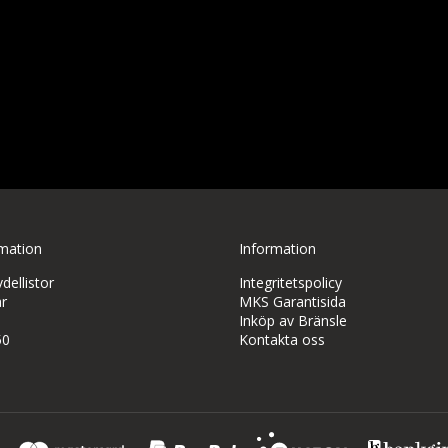
rmation
Information
ellistor
Integritetspolicy
r
MKS Garantisida
Inköp av Bränsle
50
Kontakta oss