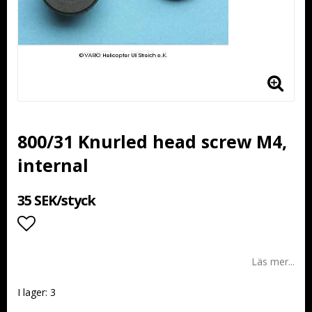
800/31 Knurled head screw M4,
internal
35 SEK/styck
Lägg till i favoritlistan
Läs mer...
I lager: 3