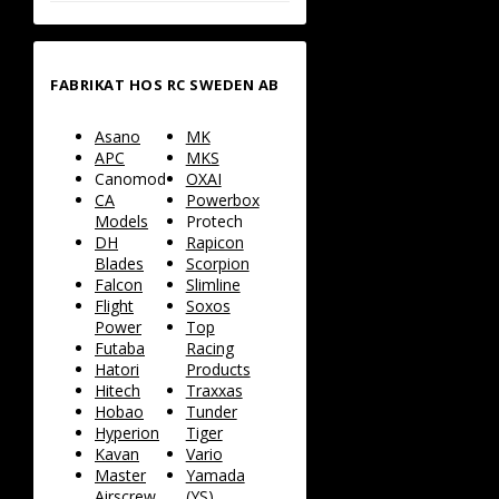
FABRIKAT HOS RC SWEDEN AB
Asano
MK
APC
MKS
Canomod
OXAI
CA
Powerbox
Models
Protech
DH
Rapicon
Blades
Scorpion
Falcon
Slimline
Flight
Soxos
Power
Top
Futaba
Racing
Hatori
Products
Hitech
Traxxas
Hobao
Tunder
Hyperion
Tiger
Kavan
Vario
Master
Yamada
Airscrew
(YS)