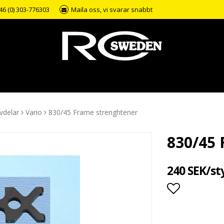
46 (0) 303-776303
Maila oss, vi svarar snabbt
vdelar
Vario
830/45 Frame strenghtener
830/45 
240 SEK/st
Lägg till i