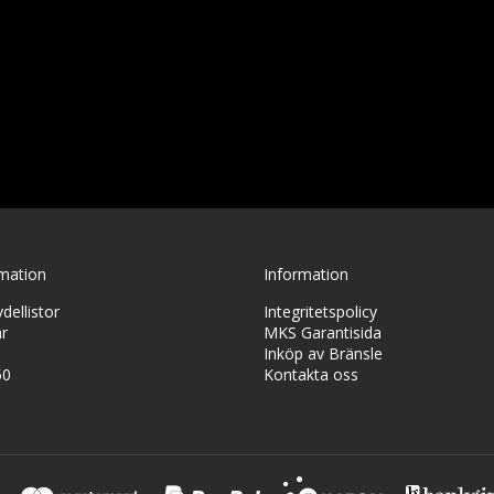
rmation
Information
ellistor
Integritetspolicy
r
MKS Garantisida
Inköp av Bränsle
50
Kontakta oss