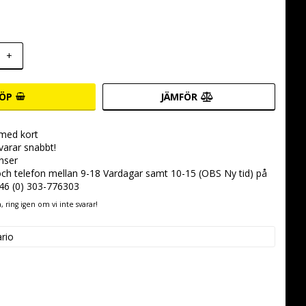
+
ÖP
JÄMFÖR
 med kort
svarar snabbt!
nser
 och telefon mellan 9-18 Vardagar samt 10-15 (OBS Ny tid) på
+46 (0) 303-776303
 ring igen om vi inte svarar!
ario