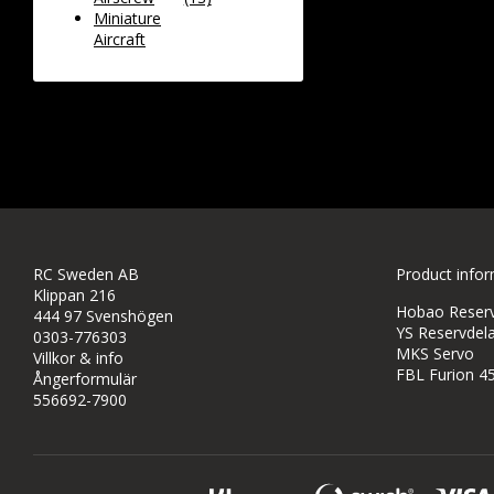
Miniature
Aircraft
RC Sweden AB
Product info
Klippan 216
Hobao Reservd
444 97 Svenshögen
YS Reservdela
0303-776303
MKS Servo
Villkor & info
FBL Furion 4
Ångerformulär
556692-7900