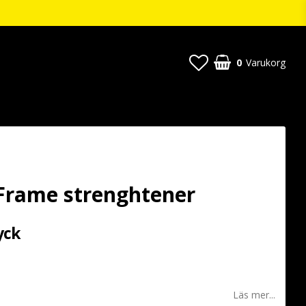
0
Varukorg
Frame strenghtener
yck
 favoritlistan
Läs mer...