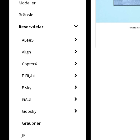
Modeller
Bränsle
Reservdelar
ALeeS
Align
CopterX
E-Flight
E sky
GAUI
Goosky
Graupner
JR