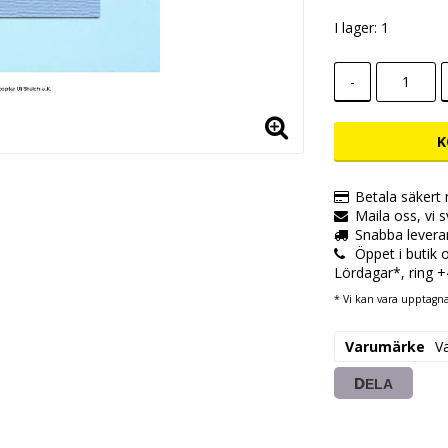
I lager: 1
-
K
Betala säkert
Maila oss, vi 
Snabba levera
Öppet i butik
Lördagar*, ring 
* Vi kan vara upptagna,
Varumärke
V
DELA