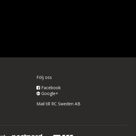
Följ oss
Facebook
Google+
Mail till RC Sweden AB