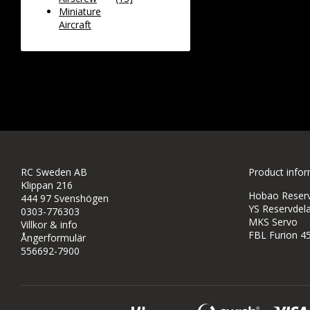
Miniature
Aircraft
RC Sweden AB
Product info
Klippan 216
Hobao Reservd
444 97 Svenshögen
YS Reservdela
0303-776303
MKS Servo
Villkor & info
FBL Furion 4
Ångerformulär
556692-7900