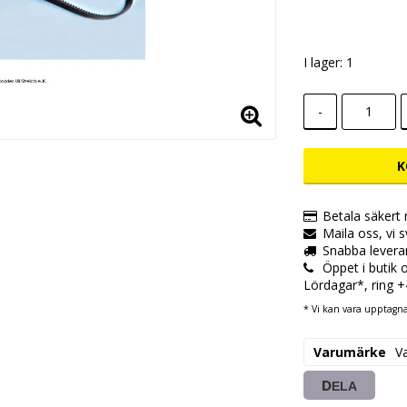
Lägg till i
I lager: 1
-
K
Betala säkert
Maila oss, vi 
Snabba levera
Öppet i butik
Lördagar*, ring 
* Vi kan vara upptagna,
Varumärke
V
DELA