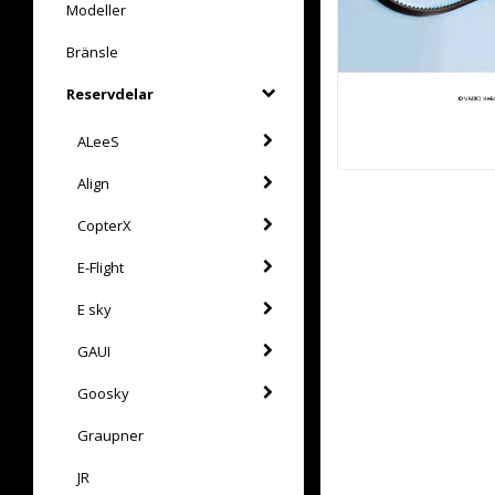
Modeller
Bränsle
Reservdelar
ALeeS
Align
CopterX
E-Flight
E sky
GAUI
Goosky
Graupner
JR