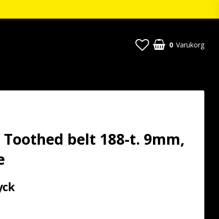
0
Varukorg
 Toothed belt 188-t. 9mm,
e
yck