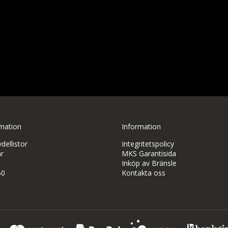
rmation
Information
ellistor
Integritetspolicy
r
MKS Garantisida
Inköp av Bränsle
50
Kontakta oss