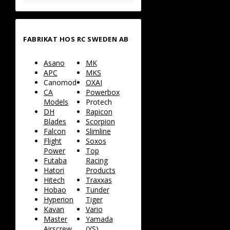
FABRIKAT HOS RC SWEDEN AB
Asano
MK
APC
MKS
Canomod
OXAI
CA
Powerbox
Models
Protech
DH
Rapicon
Blades
Scorpion
Falcon
Slimline
Flight
Soxos
Power
Top
Futaba
Racing
Hatori
Products
Hitech
Traxxas
Hobao
Tunder
Hyperion
Tiger
Kavan
Vario
Master
Yamada
Airscrew
(YS)