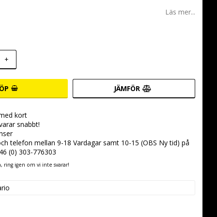
 favoritlistan
Läs mer...
+
ÖP
JÄMFÖR
 med kort
svarar snabbt!
nser
 och telefon mellan 9-18 Vardagar samt 10-15 (OBS Ny tid) på
+46 (0) 303-776303
 ring igen om vi inte svarar!
ario