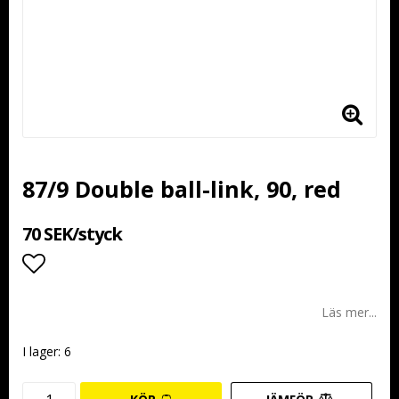
87/9 Double ball-link, 90, red
70 SEK/styck
Lägg till i favoritlistan
Läs mer...
I lager: 6