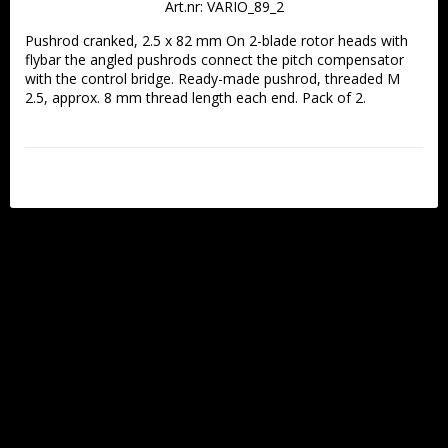
Art.nr: VARIO_89_2
Pushrod cranked, 2.5 x 82 mm On 2-blade rotor heads with 
flybar the angled pushrods connect the pitch compensator 
with the control bridge. Ready-made pushrod, threaded M 
2.5, approx. 8 mm thread length each end. Pack of 2.