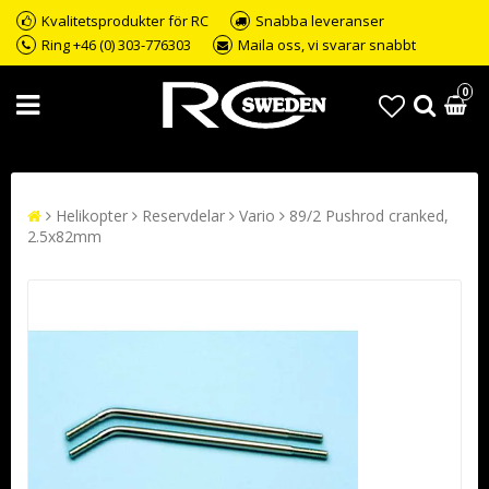
Kvalitetsprodukter för RC
Snabba leveranser
Ring +46 (0) 303-776303
Maila oss, vi svarar snabbt
0
Helikopter
Reservdelar
Vario
89/2 Pushrod cranked,
2.5x82mm