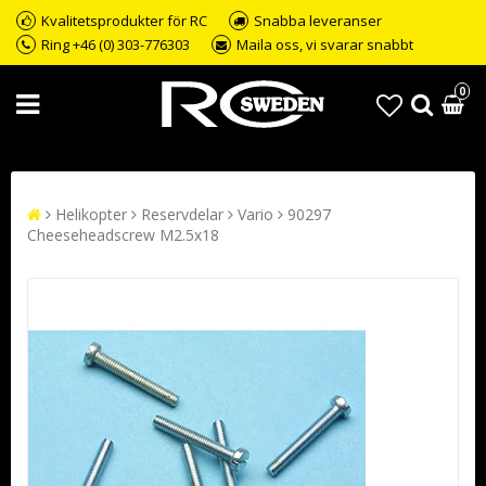
Kvalitetsprodukter för RC
Snabba leveranser
Ring +46 (0) 303-776303
Maila oss, vi svarar snabbt
0
Helikopter
Reservdelar
Vario
90297
Cheeseheadscrew M2.5x18