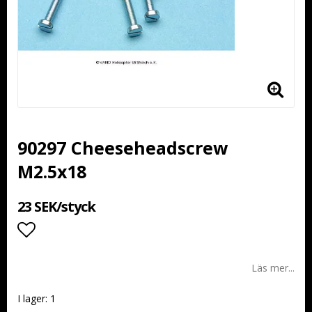
90297 Cheeseheadscrew
M2.5x18
23 SEK/styck
Lägg till i favoritlistan
Läs mer...
I lager: 1