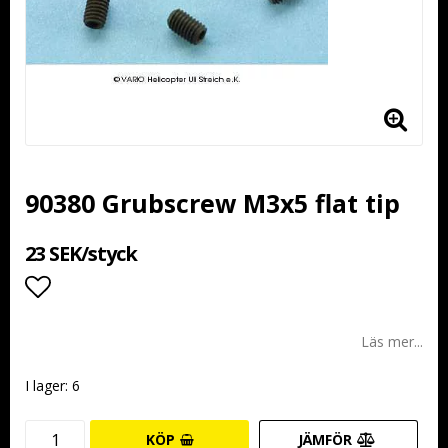
90380 Grubscrew M3x5 flat tip
23 SEK/styck
Lägg till i favoritlistan
Läs mer...
I lager: 6
KÖP
JÄMFÖR