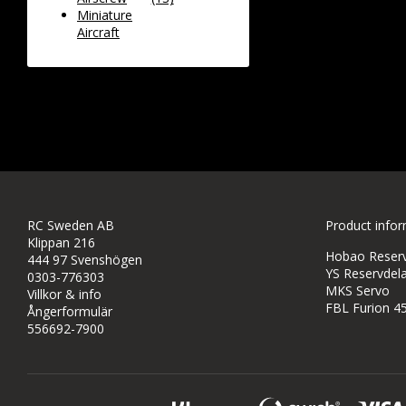
Miniature
Aircraft
RC Sweden AB
Product info
Klippan 216
Hobao Reservd
444 97 Svenshögen
YS Reservdela
0303-776303
MKS Servo
Villkor & info
FBL Furion 4
Ångerformulär
556692-7900