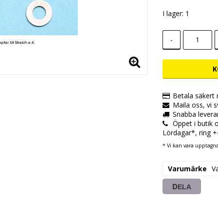
I lager: 1
-
K
Betala säkert
Maila oss, vi 
Snabba levera
Öppet i butik
Lördagar*, ring 
* Vi kan vara upptagna,
Varumärke
V
DELA