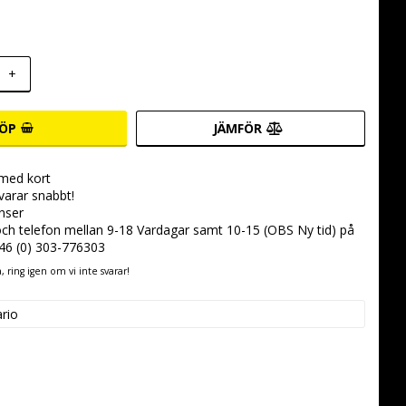
+
ÖP
JÄMFÖR
 med kort
svarar snabbt!
nser
 och telefon mellan 9-18 Vardagar samt 10-15 (OBS Ny tid) på
+46 (0) 303-776303
 ring igen om vi inte svarar!
ario