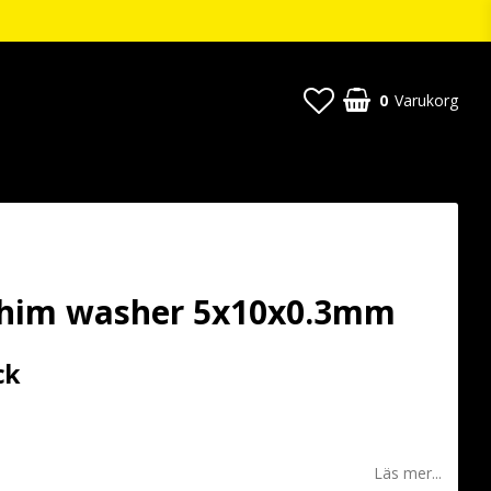
0
Varukorg
Shim washer 5x10x0.3mm
ck
 favoritlistan
Läs mer...