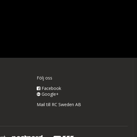
Följ oss
Facebook
Google+
Mail till RC Sweden AB