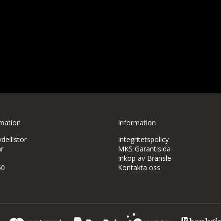
rmation
Information
ellistor
Integritetspolicy
r
MKS Garantisida
Inköp av Bränsle
50
Kontakta oss