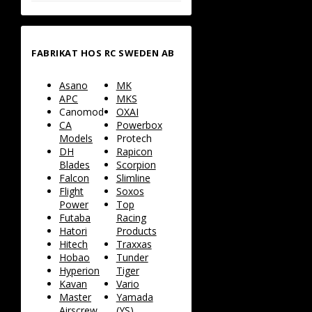
FABRIKAT HOS RC SWEDEN AB
Asano
MK
APC
MKS
Canomod
OXAI
CA
Powerbox
Models
Protech
DH
Rapicon
Blades
Scorpion
Falcon
Slimline
Flight
Soxos
Power
Top
Futaba
Racing
Hatori
Products
Hitech
Traxxas
Hobao
Tunder
Hyperion
Tiger
Kavan
Vario
Master
Yamada
Airscrew
(YS)