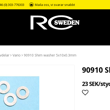
46 (0) 303-776303
Maila oss, vi svarar snabbt
vdelar
Vario
90910 Shim washer 5x10x0.3mm
90910 
23 SEK/sty
Lägg till i