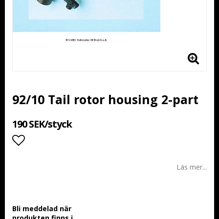
92/10 Tail rotor housing 2-part
190 SEK/styck
Lägg till i favoritlistan
Läs mer...
Bli meddelad när
produkten finns i