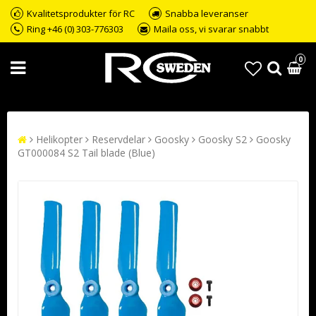
Kvalitetsprodukter för RC
Snabba leveranser
Ring +46 (0) 303-776303
Maila oss, vi svarar snabbt
0
Helikopter
Reservdelar
Goosky
Goosky S2
Goosky
GT000084 S2 Tail blade (Blue)