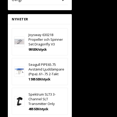
NYHETER
Joysway 630218
Propeller och Spinner
Set Dragonfly V3
99 SEK/styck
Seagull PIPE65.75
Avstämd Ljuddämpare
(Pipa) .61-.75 2-Takt
1 595 SEK/styck
Spektrum SLT3 3-
Channel SLT
Transmitter Only
495 SEK/styck