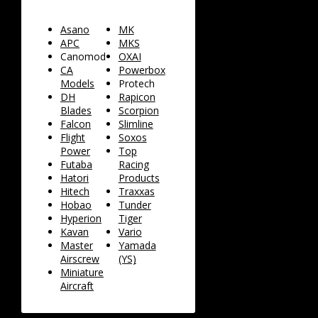
Asano
MK
APC
MKS
Canomod
OXAI
CA
Powerbox
Models
Protech
DH
Rapicon
Blades
Scorpion
Falcon
Slimline
Flight
Soxos
Power
Top
Futaba
Racing
Hatori
Products
Hitech
Traxxas
Hobao
Tunder
Hyperion
Tiger
Kavan
Vario
Master
Yamada
Airscrew
(YS)
Miniature
Aircraft