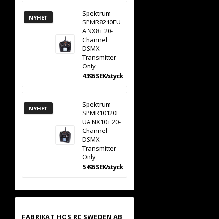
Spektrum
NYHET
SPMR8210EU
A NX8+ 20-
Channel
DSMX
Transmitter
Only
4 395 SEK/styck
Spektrum
NYHET
SPMR10120E
UA NX10+ 20-
Channel
DSMX
Transmitter
Only
5 495 SEK/styck
FABRIKAT HOS RC SWEDEN AB