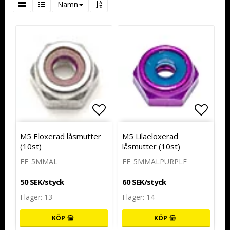
Namn
Lägg till i favoritlistan
Lägg t
M5 Eloxerad låsmutter
M5 Lilaeloxerad
(10st)
låsmutter (10st)
FE_5MMAL
FE_5MMALPURPLE
50 SEK/styck
60 SEK/styck
I lager: 13
I lager: 14
KÖP
KÖP