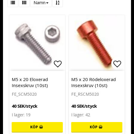
Namn
Lägg till i favoritlistan
Lägg t
M5 x 20 Eloxerad
M5 x 20 Rödeloxerad
Insexskruv (10st)
Insexskruv (10st)
FE_SCM5020
FE_RSCM5020
40 SEK/styck
40 SEK/styck
I lager: 19
I lager: 42
KÖP
KÖP