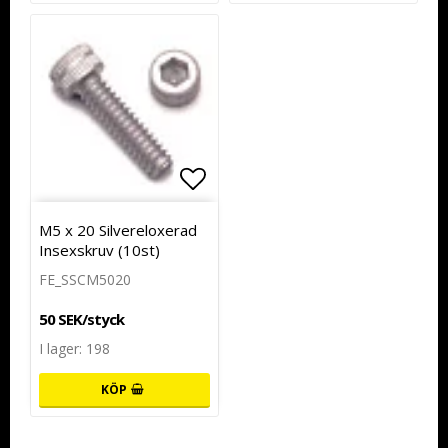
Lägg till i favoritlistan
M5 x 20 Silvereloxerad
Insexskruv (10st)
FE_SSCM5020
50 SEK/styck
I lager: 198
KÖP