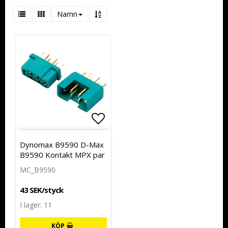
Namn
Lägg till i favoritlistan
Dynomax B9590 D-Max
B9590 Kontakt MPX par
MC_B9590
43 SEK/styck
I lager: 11
KÖP